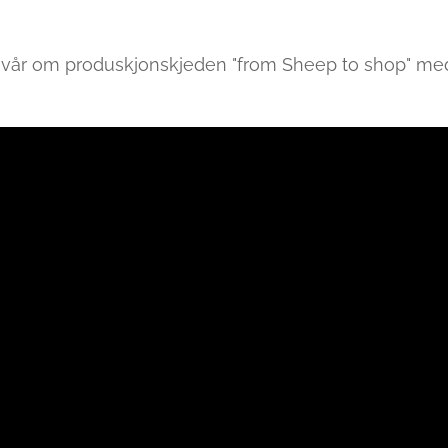
 vår om produskjonskjeden "from Sheep to shop" med