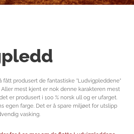
gpledd
 å fått produsert de fantastiske "Ludvigpleddene"
t. Aller mest kjent er nok denne karakteren mest
det er produsert i 100 % norsk ull og er ufarget.
ns egen farge. Det er å spare miljøet for utslipp
dvendig vasking.