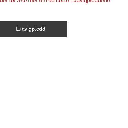
der for å se mer om de flotte Ludvigpleddene
Ludvigpledd