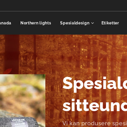
anada
Northern lights
Spesialdesign
Etiketter
Spesial
sitteun
Vi kan produsere spes