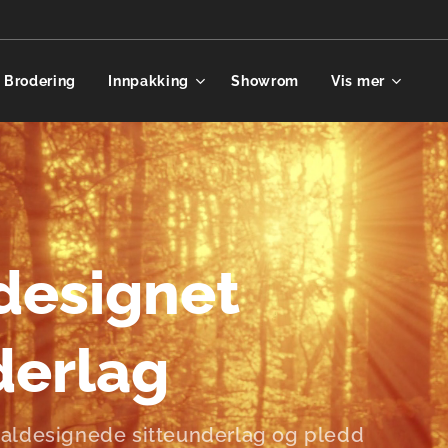
Brodering
Innpakking
Showrom
Vis mer
designet
derlag
ialdesignede sitteunderlag og pledd