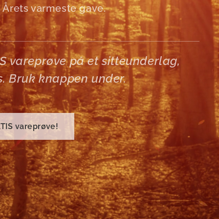
 Årets varmeste gave.
 vareprøve på et sitteunderlag,
s. Bruk knappen under.
ATIS vareprøve!