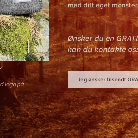
med ditt eget mønster.
Ønsker du en GRATIS
kan du kontakte os
g/
Jeg ønsker tilsendt GR
ed logo på