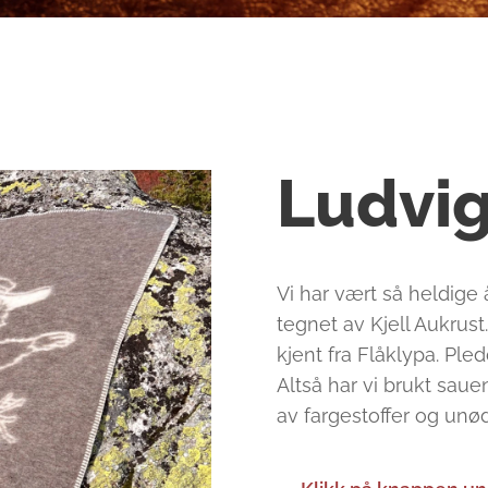
Ludvi
Vi har vært så heldige
tegnet av Kjell Aukrus
kjent fra Flåklypa. Pled
Altså har vi brukt saue
av fargestoffer og unø