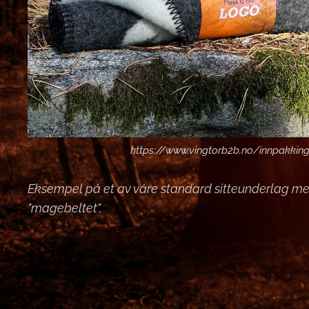
https://www.vingtorb2b.no/innpakkin
Eksempel på et av våre standard sitteunderlag m
"magebeltet".